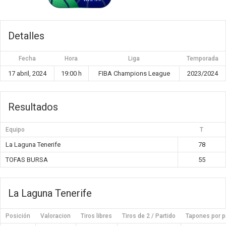
Detalles
Fecha
Hora
Liga
Temporada
17 abril, 2024
19:00 h
FIBA Champions League
2023/2024
Resultados
Equipo
T
La Laguna Tenerife
78
TOFAS BURSA
55
La Laguna Tenerife
Posición
Valoracion
Tiros libres
Tiros de 2 / Partido
Tapones por p