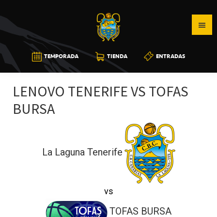
Saltar
Saltar
Saltar
a
al
a
la
contenido
la
navegación
principal
barra
CB
TEMPORADA
TIENDA
ENTRADAS
principal
lateral
CANARIAS
principal
LENOVO TENERIFE VS TOFAS
BURSA
La Laguna Tenerife
vs
TOFAS BURSA