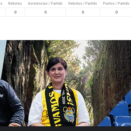
es
Rebotes
Asistencias / Partido
Rebotes / Partido
Puntos / Partido
0
0
0
0