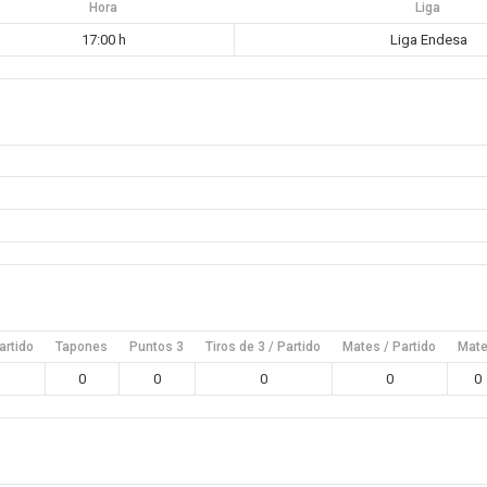
Hora
Liga
17:00 h
Liga Endesa
artido
Tapones
Puntos 3
Tiros de 3 / Partido
Mates / Partido
Mat
0
0
0
0
0