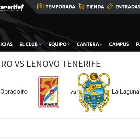
TEMPORADA
TIENDA
ENTRADA
ICIAS
EL CLUB
EQUIPO
CANTERA
CAMPUS
F
RO VS LENOVO TENERIFE
Obradoiro
La Laguna
vs