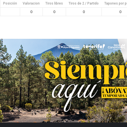
Posición
Valoracion
Tiros libres
Tiros de 2 / Partido
Tapones por p
0
0
0
0