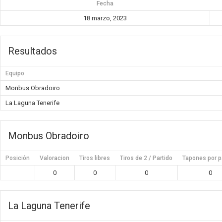
Fecha
18 marzo, 2023
Resultados
Equipo
Monbus Obradoiro
La Laguna Tenerife
Monbus Obradoiro
Posición
Valoracion
Tiros libres
Tiros de 2 / Partido
Tapones por p
0
0
0
0
La Laguna Tenerife