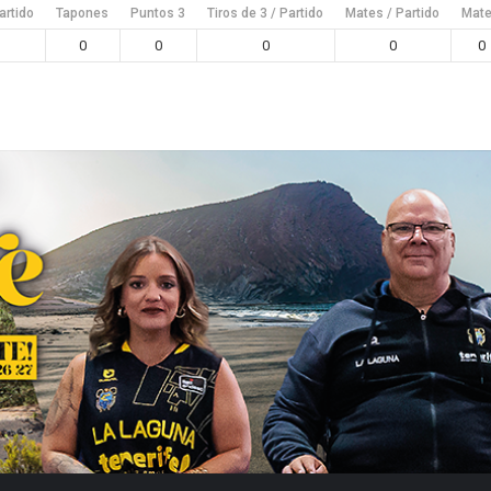
artido
Tapones
Puntos 3
Tiros de 3 / Partido
Mates / Partido
Mat
0
0
0
0
0