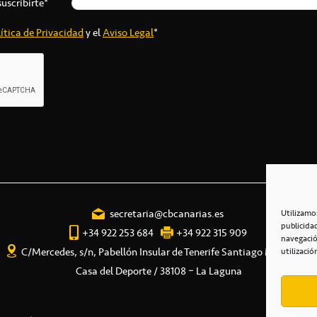
suscribirte*
ítica de Privacidad
y el
Aviso Legal
*
secretaria@cbcanarias.es
Utilizamo
publicida
+34 922 253 684
+34 922 315 909
navegació
C/Mercedes, s/n, Pabellón Insular de Tenerife Santiago Martín
utilizació
Casa del Deporte / 38108 – La Laguna