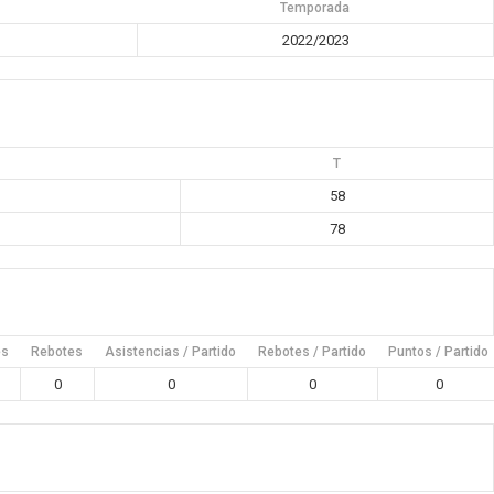
Temporada
2022/2023
T
58
78
es
Rebotes
Asistencias / Partido
Rebotes / Partido
Puntos / Partido
0
0
0
0