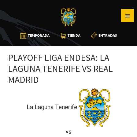
Saltar
Saltar
Saltar
a
al
a
la
contenido
la
navegación
principal
barra
CB
TEMPORADA
TIENDA
ENTRADAS
principal
lateral
CANARIAS
principal
PLAYOFF LIGA ENDESA: LA
LAGUNA TENERIFE VS REAL
MADRID
La Laguna Tenerife
vs