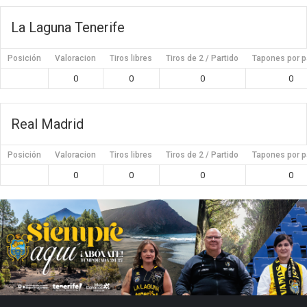
La Laguna Tenerife
Posición
Valoracion
Tiros libres
Tiros de 2 / Partido
Tapones por p
0
0
0
0
Real Madrid
Posición
Valoracion
Tiros libres
Tiros de 2 / Partido
Tapones por p
0
0
0
0