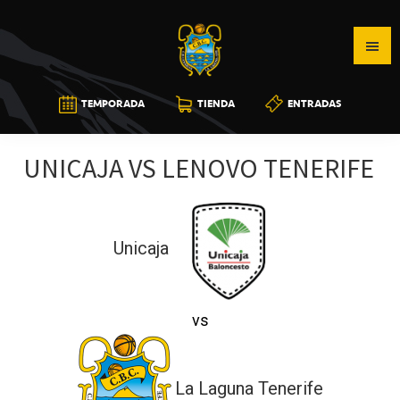
Saltar
Saltar
Saltar
a
al
a
la
contenido
la
navegación
principal
barra
CB
TEMPORADA
TIENDA
ENTRADAS
principal
lateral
CANARIAS
principal
UNICAJA VS LENOVO TENERIFE
Unicaja
vs
La Laguna Tenerife