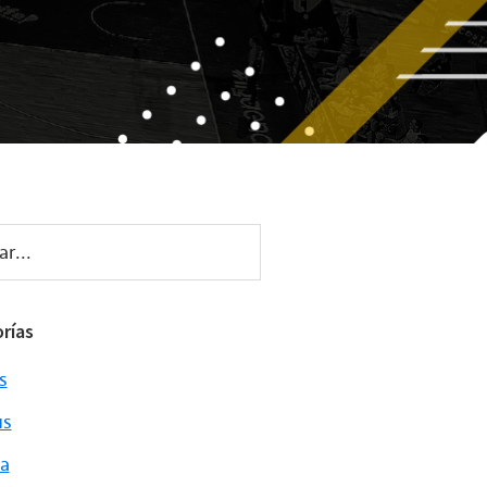
..
rías
s
s
a