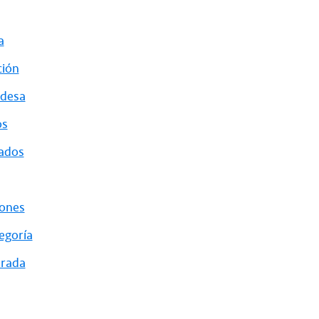
a
ión
ndesa
os
ados
iones
egoría
rada