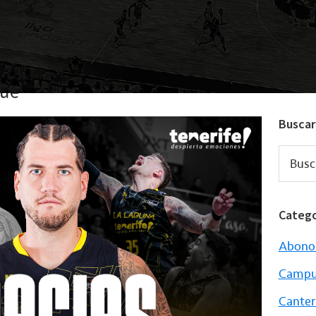
gue
Buscar
Buscar.
Catego
Abono
Campu
Canter