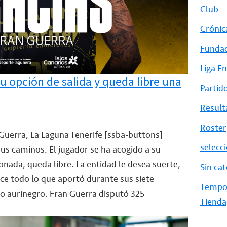
Club
Crónic
Fundac
Liga E
u opción de salida y queda libre una
Partid
Result
Roster
Guerra, La Laguna Tenerife
[ssba-buttons]
selecc
us caminos. El jugador se ha acogido a su
bonada, queda libre. La entidad le desea suerte,
Sin cat
e todo lo que aportó durante sus siete
Tempo
o aurinegro. Fran Guerra disputó 325
Tienda