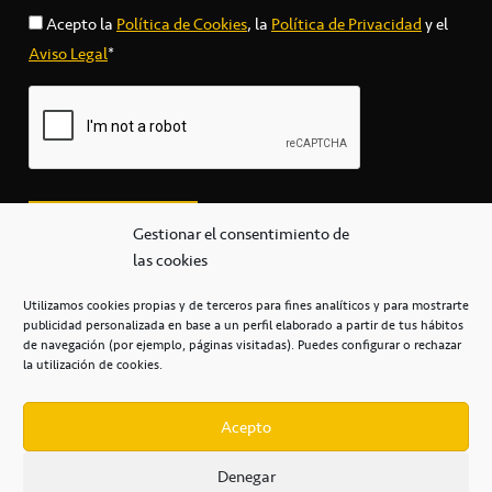
Acepto la
Política de Cookies
, la
Política de Privacidad
y el
Aviso Legal
*
Gestionar el consentimiento de
las cookies
Utilizamos cookies propias y de terceros para fines analíticos y para mostrarte
publicidad personalizada en base a un perfil elaborado a partir de tus hábitos
secretaria@cbcanarias.es
de navegación (por ejemplo, páginas visitadas). Puedes configurar o rechazar
+34 922 253 684
+34 922 315 909
la utilización de cookies.
C/Mercedes, s/n, Pabellón Insular de Tenerife Santiago Martín
Casa del Deporte / 38108 – La Laguna
Acepto
Denegar