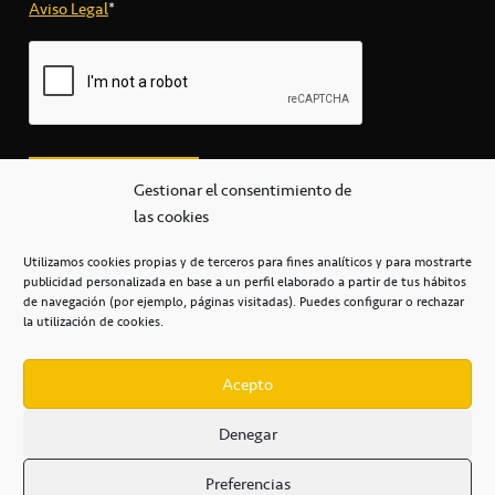
Aviso Legal
*
Gestionar el consentimiento de
las cookies
Utilizamos cookies propias y de terceros para fines analíticos y para mostrarte
publicidad personalizada en base a un perfil elaborado a partir de tus hábitos
secretaria@cbcanarias.es
de navegación (por ejemplo, páginas visitadas). Puedes configurar o rechazar
+34 922 253 684
+34 922 315 909
la utilización de cookies.
C/Mercedes, s/n, Pabellón Insular de Tenerife Santiago Martín
Casa del Deporte / 38108 – La Laguna
Acepto
Denegar
POLÍTICA DE PRIVACIDAD
/
POLÍTICA DE COOKIES
/
Preferencias
AVISO LEGAL
/
CONDICIONES