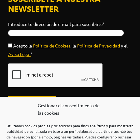
NEWSLETTER
Introduce tu dirección de e-mail para suscribirte*
Acepto la
Política de Cookies
, la
Política de Privacidad
y el
Aviso Legal
*
Gestionar el consentimiento de
las cookies
Utilizamos cookies propias y de terceros para fines analíticos y para mostrarte
publicidad personalizada en base a un perfil elaborado a partir de tus hábitos
secretaria@cbcanarias.es
de navegación (por ejemplo, páginas visitadas). Puedes configurar o rechazar