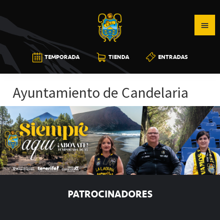
Saltar
Saltar
Saltar
a
al
a
la
contenido
la
navegación
principal
barra
CB
TEMPORADA
TIENDA
ENTRADAS
principal
lateral
CANARIAS
principal
Ayuntamiento de Candelaria
PATROCINADORES