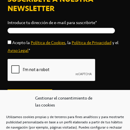
NEWSLETTER
Introduce tu dirección de e-mail para suscribirte*
Acepto la
Política de Cookies
, la
Política de Privacidad
y el
Aviso Legal
*
Gestionar el consentimiento de
las cookies
Utilizamos cookies propias y de terceros para fines analíticos y para mostrarte
publicidad personalizada en base a un perfil elaborado a partir de tus hábitos
secretaria@cbcanarias.es
de navegación (por ejemplo, páginas visitadas). Puedes configurar o rechazar