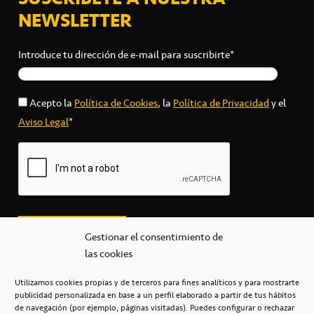
NEWSLETTER
Introduce tu dirección de e-mail para suscribirte*
Acepto la
Política de Cookies
, la
Política de Privacidad
y el
Aviso Legal
*
Gestionar el consentimiento de
las cookies
Utilizamos cookies propias y de terceros para fines analíticos y para mostrarte
publicidad personalizada en base a un perfil elaborado a partir de tus hábitos
secretaria@cbcanarias.es
de navegación (por ejemplo, páginas visitadas). Puedes configurar o rechazar