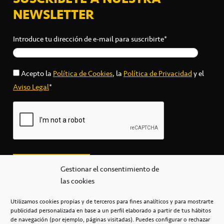
NEWSLETTER
Introduce tu dirección de e-mail para suscribirte*
Acepto la
Política de Cookies
, la
Política de Privacidad
y el
Aviso Legal
*
Gestionar el consentimiento de
las cookies
Utilizamos cookies propias y de terceros para fines analíticos y para mostrarte
publicidad personalizada en base a un perfil elaborado a partir de tus hábitos
secretaria@cbcanarias.es
de navegación (por ejemplo, páginas visitadas). Puedes configurar o rechazar