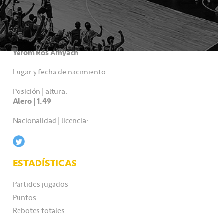
DATOS PERSONALES
Nombre completo:
Yerom Ros Amyach
Lugar y fecha de nacimiento:
Posición | altura:
Alero | 1.49
Nacionalidad | licencia:
ESTADÍSTICAS
Partidos jugados
Puntos
Rebotes totales