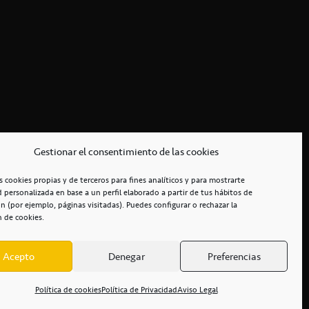
Gestionar el consentimiento de las cookies
s cookies propias y de terceros para fines analíticos y para mostrarte
d personalizada en base a un perfil elaborado a partir de tus hábitos de
n (por ejemplo, páginas visitadas). Puedes configurar o rechazar la
n de cookies.
Acepto
Denegar
Preferencias
RCIALES
/
ACCESIBILIDAD
Política de cookies
Política de Privacidad
Aviso Legal