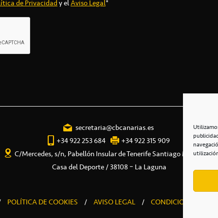
ítica de Privacidad
y el
Aviso Legal
*
secretaria@cbcanarias.es
Utilizamo
publicida
+34 922 253 684
+34 922 315 909
navegació
C/Mercedes, s/n, Pabellón Insular de Tenerife Santiago Martín
utilizació
Casa del Deporte / 38108 – La Laguna
/
POLÍTICA DE COOKIES
/
AVISO LEGAL
/
CONDICIONES COME