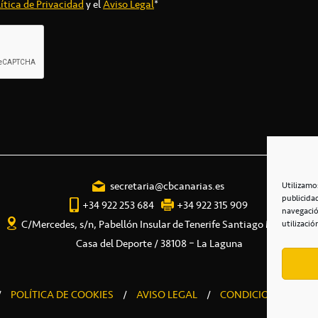
ítica de Privacidad
y el
Aviso Legal
*
secretaria@cbcanarias.es
Utilizamo
publicida
+34 922 253 684
+34 922 315 909
navegació
C/Mercedes, s/n, Pabellón Insular de Tenerife Santiago Martín
utilizació
Casa del Deporte / 38108 – La Laguna
/
POLÍTICA DE COOKIES
/
AVISO LEGAL
/
CONDICIONES COME