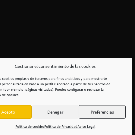
Gestionar el consentimiento de las cookies
s cookies propias y de terceros para fines analíticos y para mostrarte
d personalizada en base a un perfil elaborado a partir de tus hábitos de
n (por ejemplo, páginas visitadas). Puedes configurar o rechazar la
n de cookies.
Acepto
Denegar
Preferencias
RCIALES
/
ACCESIBILIDAD
Política de cookies
Política de Privacidad
Aviso Legal