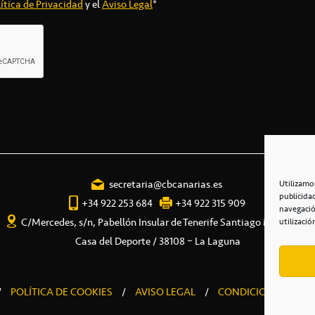
ítica de Privacidad
y el
Aviso Legal
*
secretaria@cbcanarias.es
Utilizamo
publicida
+34 922 253 684
+34 922 315 909
navegació
C/Mercedes, s/n, Pabellón Insular de Tenerife Santiago Martín
utilizació
Casa del Deporte / 38108 – La Laguna
/
POLÍTICA DE COOKIES
/
AVISO LEGAL
/
CONDICIONES COME