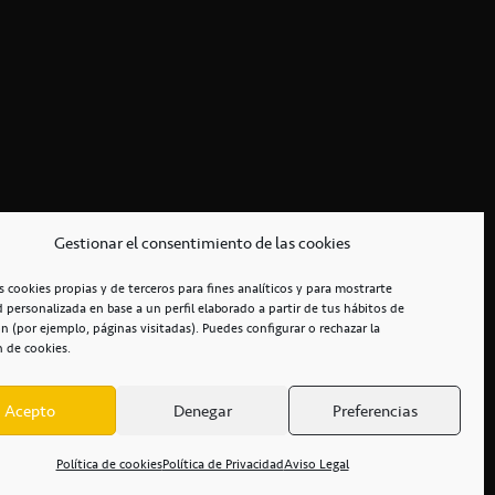
Gestionar el consentimiento de las cookies
s cookies propias y de terceros para fines analíticos y para mostrarte
d personalizada en base a un perfil elaborado a partir de tus hábitos de
n (por ejemplo, páginas visitadas). Puedes configurar o rechazar la
n de cookies.
Acepto
Denegar
Preferencias
RCIALES
/
ACCESIBILIDAD
Política de cookies
Política de Privacidad
Aviso Legal