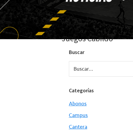
Juegos Cabildo
Buscar
Buscar...
Categorías
Abonos
Campus
Cantera