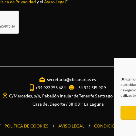
ítica de Privacidad
y el
Aviso Legal
*
secretaria@cbcanarias.es
Utilizamo
publicida
+34 922 253 684
+34 922 315 909
navegació
C/Mercedes, s/n, Pabellón Insular de Tenerife Santiago Martín
utilizació
Casa del Deporte / 38108 – La Laguna
/
POLÍTICA DE COOKIES
/
AVISO LEGAL
/
CONDICIONES COME