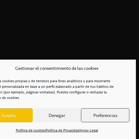
Gestionar el consentimiento de las cookies
s cookies propias y de terceros para fines analíticos y para mostrarte
d personalizada en base a un perfil elaborado a partir de tus hábitos de
n (por ejemplo, páginas visitadas). Puedes configurar o rechazar la
n de cookies.
Acepto
Denegar
Preferencias
RCIALES
/
ACCESIBILIDAD
Política de cookies
Política de Privacidad
Aviso Legal