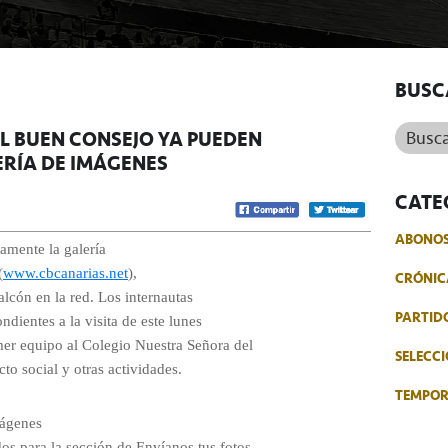
BUSC
Buscar.
 AL BUEN CONSEJO YA PUEDEN
ERÍA DE IMÁGENES
CATE
ABONO
amente la galería
(
www.cbcanarias.net
),
CRÓNIC
alcón en la red. Los internautas
PARTID
ndientes a la visita de este lunes
imer equipo al Colegio Nuestra Señora del
SELECCI
o social y otras actividades.
TEMPO
mágenes
s para la sección de Envíanos tus fotos.