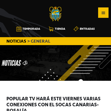
Saltar
Saltar
Saltar
a
al
a
la
contenido
la
navegación
principal
barra
CB
TEMPORADA
TIENDA
ENTRADAS
principal
lateral
CANARIAS
principal
NOTICIAS
> GENERAL
POPULAR TV HARÁ ESTE VIERNES VARIAS
CONEXIONES CON EL SOCAS CANARIAS-
ROSALÍA