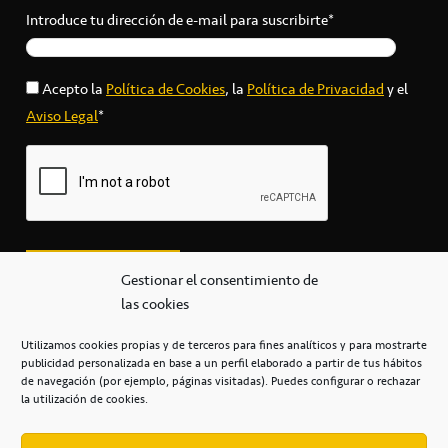
Introduce tu dirección de e-mail para suscribirte*
Acepto la
Política de Cookies
, la
Política de Privacidad
y el
Aviso Legal
*
Gestionar el consentimiento de
las cookies
Utilizamos cookies propias y de terceros para fines analíticos y para mostrarte
publicidad personalizada en base a un perfil elaborado a partir de tus hábitos
secretaria@cbcanarias.es
de navegación (por ejemplo, páginas visitadas). Puedes configurar o rechazar
+34 922 253 684
+34 922 315 909
la utilización de cookies.
C/Mercedes, s/n, Pabellón Insular de Tenerife Santiago Martín