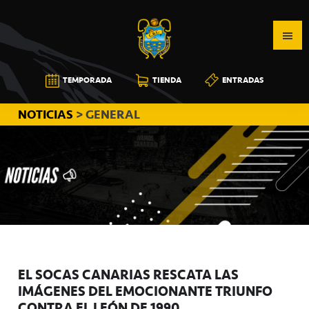
Saltar
Saltar
Saltar
a
al
a
la
contenido
la
navegación
principal
barra
CB
TEMPORADA
TIENDA
ENTRADAS
principal
lateral
CANARIAS
principal
NOTICIAS
> GENERAL
EL SOCAS CANARIAS RESCATA LAS
IMÁGENES DEL EMOCIONANTE TRIUNFO
CONTRA EL LEÓN DE 1990