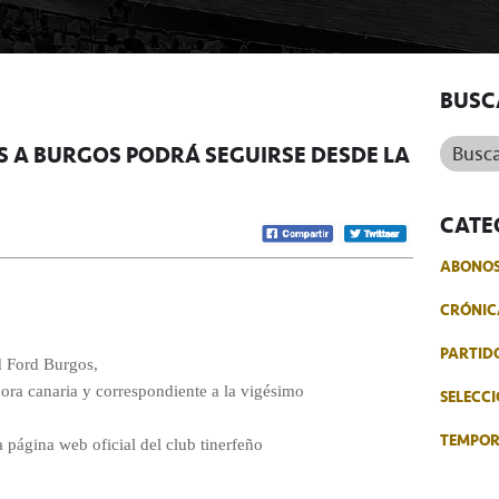
BUSC
Buscar.
NES A BURGOS PODRÁ SEGUIRSE DESDE LA
CATE
ABONO
CRÓNIC
PARTID
d Ford Burgos,
 hora canaria y correspondiente a la vigésimo
SELECCI
TEMPO
a página web oficial del club tinerfeño