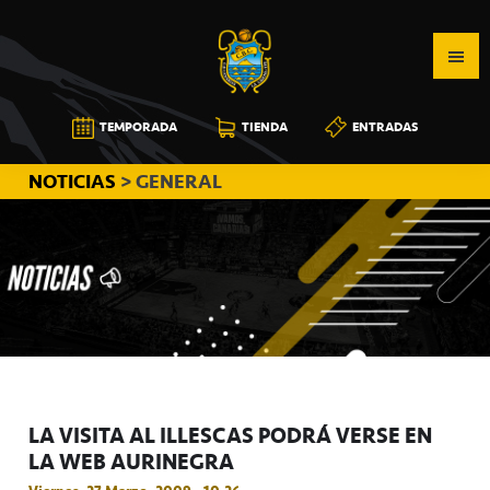
Saltar
Saltar
Saltar
a
al
a
la
contenido
la
navegación
principal
barra
CB
TEMPORADA
TIENDA
ENTRADAS
principal
lateral
CANARIAS
principal
NOTICIAS
> GENERAL
LA VISITA AL ILLESCAS PODRÁ VERSE EN
LA WEB AURINEGRA