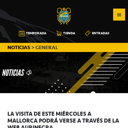
Saltar
Saltar
Saltar
a
al
a
la
contenido
la
navegación
principal
barra
CB
TEMPORADA
TIENDA
ENTRADAS
principal
lateral
CANARIAS
principal
NOTICIAS
> GENERAL
LA VISITA DE ESTE MIÉRCOLES A
MALLORCA PODRÁ VERSE A TRAVÉS DE LA
WEB AURINEGRA