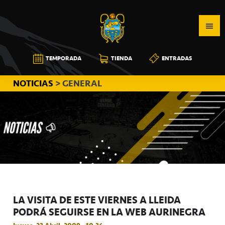
Saltar
Saltar
Saltar
a
al
a
la
contenido
la
navegación
principal
barra
CB
TEMPORADA
TIENDA
ENTRADAS
principal
lateral
CANARIAS
principal
NOTICIAS
> GENERAL
LA VISITA DE ESTE VIERNES A LLEIDA
PODRÁ SEGUIRSE EN LA WEB AURINEGRA