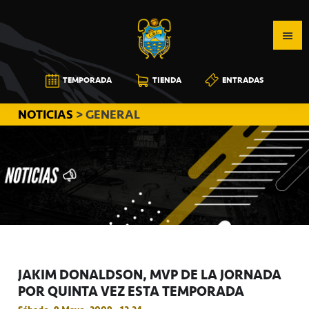
Saltar
Saltar
Saltar
a
al
a
la
contenido
la
navegación
principal
barra
CB
TEMPORADA
TIENDA
ENTRADAS
principal
lateral
CANARIAS
principal
NOTICIAS
> GENERAL
JAKIM DONALDSON, MVP DE LA JORNADA
POR QUINTA VEZ ESTA TEMPORADA