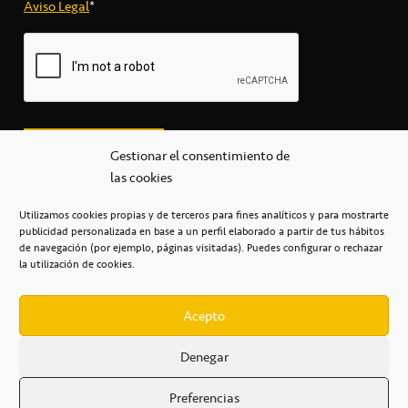
Aviso Legal
*
Gestionar el consentimiento de
las cookies
Utilizamos cookies propias y de terceros para fines analíticos y para mostrarte
publicidad personalizada en base a un perfil elaborado a partir de tus hábitos
secretaria@cbcanarias.es
de navegación (por ejemplo, páginas visitadas). Puedes configurar o rechazar
+34 922 253 684
+34 922 315 909
la utilización de cookies.
C/Mercedes, s/n, Pabellón Insular de Tenerife Santiago Martín
Casa del Deporte / 38108 – La Laguna
Acepto
Denegar
POLÍTICA DE PRIVACIDAD
/
POLÍTICA DE COOKIES
/
Preferencias
AVISO LEGAL
/
CONDICIONES