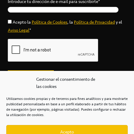
Introduce tu dirección de e-mail para suscribirte*
Acepto la
Política de Cookies
, la
Política de Privacidad
y el
Aviso Legal
*
Gestionar el consentimiento de
las cookies
Utilizamos cookies propias y de terceros para fines analíticos y para mostrarte
publicidad personalizada en base a un perfil elaborado a partir de tus hábitos
secretaria@cbcanarias.es
de navegación (por ejemplo, páginas visitadas). Puedes configurar o rechazar
+34 922 253 684
+34 922 315 909
la utilización de cookies.
C/Mercedes, s/n, Pabellón Insular de Tenerife Santiago Martín
Casa del Deporte / 38108 – La Laguna
Acepto