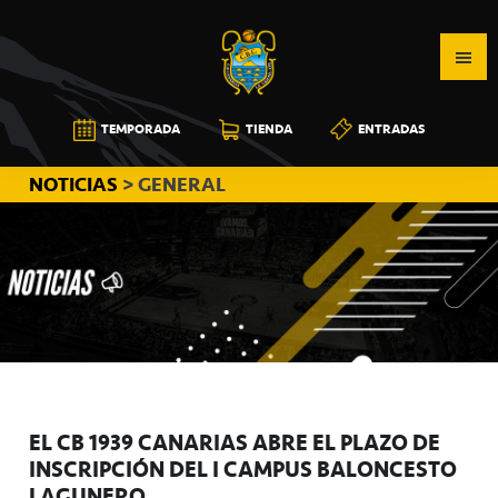
Saltar
Saltar
Saltar
a
al
a
la
contenido
la
navegación
principal
barra
CB
TEMPORADA
TIENDA
ENTRADAS
principal
lateral
CANARIAS
principal
NOTICIAS
> GENERAL
EL CB 1939 CANARIAS ABRE EL PLAZO DE
INSCRIPCIÓN DEL I CAMPUS BALONCESTO
LAGUNERO