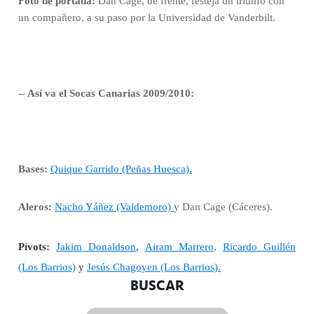
Foto de portada:
Dan Cage, de frente, festeja un triunfo con
un compañero, a su paso por la Universidad de Vanderbilt.
-- Así va el Socas Canarias 2009/2010:
Bases:
Quique Garrido (Peñas Huesca).
Aleros:
Nacho Yáñez (Valdemoro)
y Dan Cage (Cáceres).
Pívots:
Jakim Donaldson
,
Airam Marrero,
Ricardo Guillén
(Los Barrios)
y
Jesús Chagoyen (Los Barrios).
BUSCAR