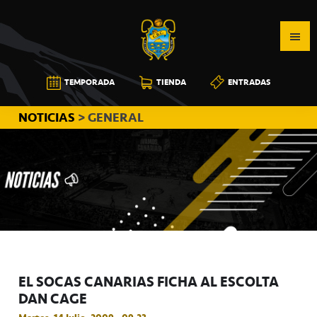
Saltar
Saltar
Saltar
a
al
a
la
contenido
la
navegación
principal
barra
CB
TEMPORADA
TIENDA
ENTRADAS
principal
lateral
CANARIAS
principal
NOTICIAS
> GENERAL
EL SOCAS CANARIAS FICHA AL ESCOLTA
DAN CAGE