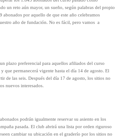
 superar los 1.643 abonados del curso pasado como
jado un reto aún mayor, un sueño, según palabras del propio
939 abonados por aquello de que este año celebramos
nuestro año de fundación. No es fácil, pero vamos a
un plazo preferencial para aquellos afiliados del curso
 y que permanecerá vigente hasta el día 14 de agosto. El
tir de las seis. Después del día 17 de agosto, los sitios no
os nuevos interesados.
 abonados podrán igualmente reservar su asiento en los
ampaña pasada. El club abrirá una lista por orden riguroso
seen cambiar su ubicación en el graderío por los sitios no