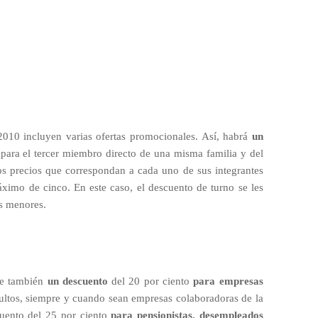
010 incluyen varias ofertas promocionales. Así, habrá
un
para el tercer miembro directo de una misma familia y del
los precios que correspondan a cada uno de sus integrantes
ximo de cinco. En este caso, el descuento de turno se les
os menores.
ece también
un descuento
del 20 por ciento
para empresas
ltos, siempre y cuando sean empresas colaboradoras de la
cuento del 25 por ciento
para pensionistas, desempleados