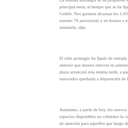
La entidad aurinegra se ha propuesto
principal meta; al tiempo que se ha fi
Cedrés. Nos gustaría alcanzar los 1.
nuestro 70 aniversario y en hornor a 
intentarlo, dijo.
El club aurinegro ha fijado de entrada 
anterior que deseen renovar su asiento
plazo arrancará esta misma tarde, a par
renovados quedarán a disposición de l
Asimismo, a partir de hoy, los nuevos
espacios disponibles no cubiertos la c
de atención para aquellos que luego de