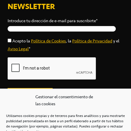
NEWSLETTER
Introduce tu dirección de e-mail para suscribirte*
Acepto la
Política de Cookies
, la
Política de Privacidad
y el
Aviso Legal
*
Gestionar el consentimiento de
las cookies
Utilizamos cookies propias y de terceros para fines analíticos y para mostrarte
publicidad personalizada en base a un perfil elaborado a partir de tus hábitos
secretaria@cbcanarias.es
de navegación (por ejemplo, páginas visitadas). Puedes configurar o rechazar