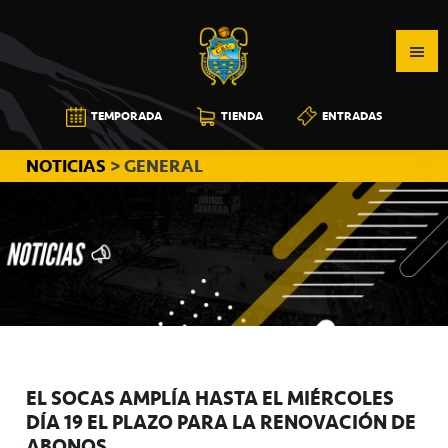
Saltar
Saltar
Saltar
a
al
a
la
contenido
la
navegación
principal
barra
CB
TEMPORADA
TIENDA
ENTRADAS
principal
lateral
CANARIAS
principal
NOTICIAS
> GENERAL
EL SOCAS AMPLÍA HASTA EL MIÉRCOLES
DÍA 19 EL PLAZO PARA LA RENOVACIÓN DE
ABONOS