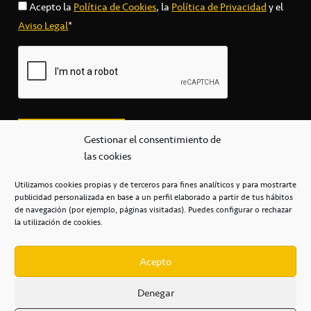
Acepto la
Política de Cookies
, la
Política de Privacidad
y el
Aviso Legal
*
Gestionar el consentimiento de
las cookies
Utilizamos cookies propias y de terceros para fines analíticos y para mostrarte
publicidad personalizada en base a un perfil elaborado a partir de tus hábitos
secretaria@cbcanarias.es
de navegación (por ejemplo, páginas visitadas). Puedes configurar o rechazar
+34 922 253 684
+34 922 315 909
la utilización de cookies.
C/Mercedes, s/n, Pabellón Insular de Tenerife Santiago Martín
Casa del Deporte / 38108 – La Laguna
Acepto
Denegar
POLÍTICA DE PRIVACIDAD
/
POLÍTICA DE COOKIES
/