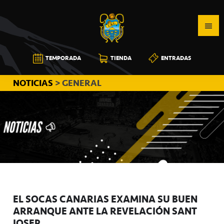
Saltar
Saltar
Saltar
a
al
a
la
contenido
la
navegación
principal
barra
CB
TEMPORADA
TIENDA
ENTRADAS
principal
lateral
CANARIAS
principal
NOTICIAS
> GENERAL
EL SOCAS CANARIAS EXAMINA SU BUEN
ARRANQUE ANTE LA REVELACIÓN SANT
JOSEP