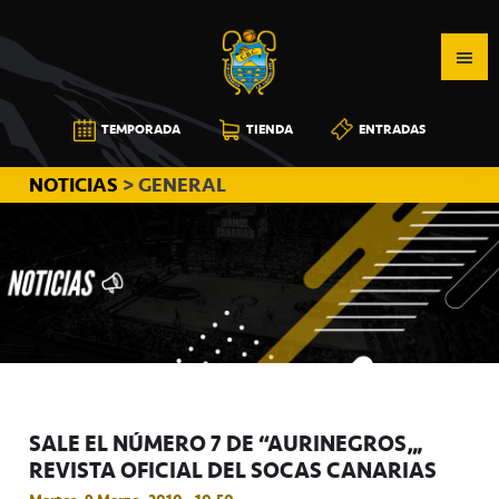
Saltar
Saltar
Saltar
a
al
a
la
contenido
la
navegación
principal
barra
CB
TEMPORADA
TIENDA
ENTRADAS
principal
lateral
CANARIAS
principal
NOTICIAS
> GENERAL
SALE EL NÚMERO 7 DE “AURINEGROS”,
REVISTA OFICIAL DEL SOCAS CANARIAS