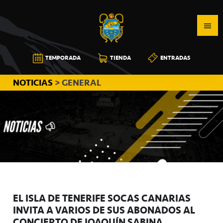
Saltar
Saltar
Saltar
a
al
a
la
contenido
la
navegación
principal
barra
CB
TEMPORADA
TIENDA
ENTRADAS
principal
lateral
CANARIAS
principal
NOTICIAS
> GENERAL
EL ISLA DE TENERIFE SOCAS CANARIAS
INVITA A VARIOS DE SUS ABONADOS AL
CONCIERTO DE JOAQUÍN SABINA