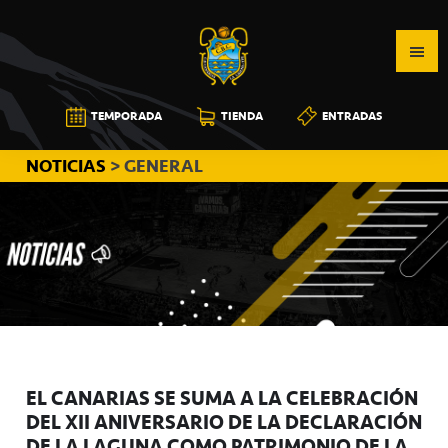
Saltar
Saltar
Saltar
a
al
a
la
contenido
la
navegación
principal
barra
CB
TEMPORADA
TIENDA
ENTRADAS
principal
lateral
CANARIAS
principal
NOTICIAS
> GENERAL
EL CANARIAS SE SUMA A LA CELEBRACIÓN
DEL XII ANIVERSARIO DE LA DECLARACIÓN
DE LA LAGUNA COMO PATRIMONIO DE LA