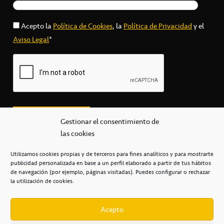
Acepto la
Política de Cookies
, la
Política de Privacidad
y el
Aviso Legal
*
Gestionar el consentimiento de
las cookies
Utilizamos cookies propias y de terceros para fines analíticos y para mostrarte
publicidad personalizada en base a un perfil elaborado a partir de tus hábitos
secretaria@cbcanarias.es
de navegación (por ejemplo, páginas visitadas). Puedes configurar o rechazar
+34 922 253 684
+34 922 315 909
la utilización de cookies.
C/Mercedes, s/n, Pabellón Insular de Tenerife Santiago Martín
Casa del Deporte / 38108 – La Laguna
Acepto