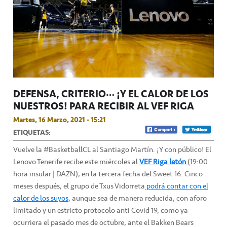
DEFENSA, CRITERIO… ¡Y EL CALOR DE LOS
NUESTROS! PARA RECIBIR AL VEF RIGA
Martes, 16 Marzo, 2021 - 15:21
ETIQUETAS:
Vuelve la #BasketballCL al Santiago Martín. ¡Y con público! El
Lenovo Tenerife recibe este miércoles al
VEF Riga letón
(19:00
hora insular | DAZN), en la tercera fecha del Sweet 16. Cinco
meses después, el grupo de Txus Vidorreta
podrá contar con el
calor de los suyos
, aunque sea de manera reducida, con aforo
limitado y un estricto protocolo anti Covid 19, como ya
ocurriera el pasado mes de octubre, ante el Bakken Bears