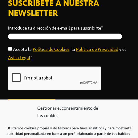
SUSCRÍBETE A NUESTRA
NEWSLETTER
Introduce tu dirección de e-mail para suscribirte*
Acepto la
Política de Cookies
, la
Política de Privacidad
y el
Aviso Legal
*
Gestionar el consentimiento de
las cookies
Utilizamos cookies propias y de terceros para fines analíticos y para mostrarte
publicidad personalizada en base a un perfil elaborado a partir de tus hábitos
secretaria@cbcanarias.es