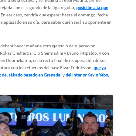
gunera sería octava y se mediría al Real Madrid, primer
rejada con el segundo de la liga regular,
posición a la que
En ese caso, tendría que esperar hasta el domingo, fecha
ia aplazado en su día, para saber quién será su oponente en
 deberá hacer mañana otro ejercicio de superación
Rokas Giedraitis, Gio Shermadini y Bruno Fitipaldo; y con
on Doornekamp, en la recta final de recuperación de sus
ntará con los refuerzos del base Elvar Fridriksson,
que ya
t del sábado pasado en Granada
;
y
del interior Kevin Yebo,