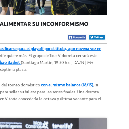
A ALIMENTAR SU INCONFORMISMO
asificarse para el playoff por el título, ¡por novena vez en
ife quiere más. El grupo de Txus Vidorreta cerrará este
lbao Basket
(Santiago Martín, 19.30 h.c., DAZN | M+ |
 séptima plaza.
a del torneo doméstico
con el mismo balance (18/15)
,
si
ara sellar su billete para las series finales. Una derrota
a en Vitoria concedería la octava y última vacante para el