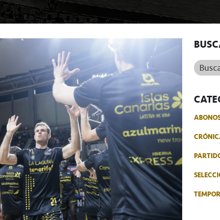
BUSC
Buscar.
CATE
ABONO
CRÓNIC
PARTID
SELECCI
TEMPO