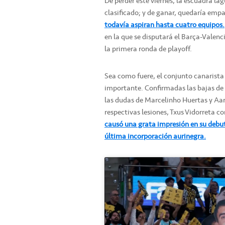
De perder este viernes, la escuadra la
clasificado; y de ganar, quedaría empa
todavía aspiran hasta cuatro equipos.
en la que se disputará el Barça-Valenc
la primera ronda de playoff.
Sea como fuere, el conjunto canarista
importante. Confirmadas las bajas de 
las dudas de Marcelinho Huertas y Aar
respectivas lesiones, Txus Vidorreta co
causó una grata impresión en su debu
última incorporación aurinegra.