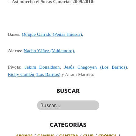
-- Así marcha el Socas Canarias 2009/2010:
Bases:
Quique Garrido (Peñas Huesca).
Aleros:
Nacho Yáñez (Valdemoro).
Pívots:
Jakim Donaldson
,
Jesús Chagoyen (Los Barrios)
,
Richy Guillén (Los Barrios)
y Airam Marrero.
BUSCAR
Buscar...
CATEGORÍAS