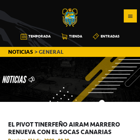
Saltar
Saltar
Saltar
a
al
a
la
contenido
la
navegación
principal
barra
CB
TEMPORADA
TIENDA
ENTRADAS
principal
lateral
CANARIAS
principal
NOTICIAS
> GENERAL
EL PIVOT TINERFEÑO AIRAM MARRERO
RENUEVA CON EL SOCAS CANARIAS