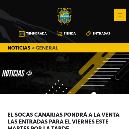
Saltar
Saltar
Saltar
a
al
a
la
contenido
la
navegación
principal
barra
CB
TEMPORADA
TIENDA
ENTRADAS
principal
lateral
CANARIAS
principal
NOTICIAS
> GENERAL
EL SOCAS CANARIAS PONDRÁ A LA VENTA
LAS ENTRADAS PARA EL VIERNES ESTE
MARTES POR LA TARDE