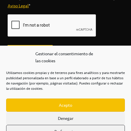
Aviso Legal
*
Gestionar el consentimiento de
las cookies
Utilizamos cookies propias y de terceros para fines analíticos y para mostrarte
publicidad personalizada en base a un perfil elaborado a partir de tus hábitos
secretaria@cbcanarias.es
de navegación (por ejemplo, páginas visitadas). Puedes configurar o rechazar
+34 922 253 684
+34 922 315 909
la utilización de cookies.
C/Mercedes, s/n, Pabellón Insular de Tenerife Santiago Martín
Casa del Deporte / 38108 – La Laguna
Acepto
Denegar
POLÍTICA DE PRIVACIDAD
/
POLÍTICA DE COOKIES
/