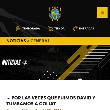
Saltar
Saltar
Saltar
a
al
a
la
contenido
la
navegación
principal
barra
CB
TEMPORADA
TIENDA
ENTRADAS
principal
lateral
CANARIAS
principal
NOTICIAS
> GENERAL
… POR LAS VECES QUE FUIMOS DAVID Y
TUMBAMOS A GOLIAT