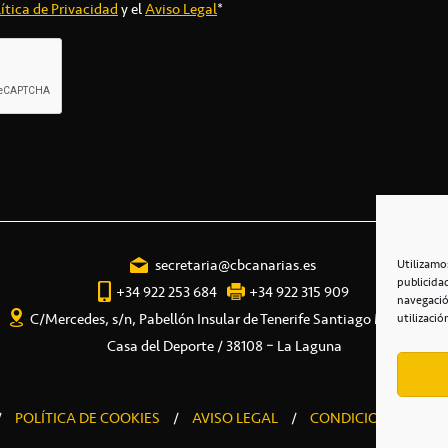
ítica de Privacidad
y el
Aviso Legal
*
secretaria@cbcanarias.es
Utilizamo
publicida
+34 922 253 684
+34 922 315 909
navegació
C/Mercedes, s/n, Pabellón Insular de Tenerife Santiago Martín
utilizació
Casa del Deporte / 38108 – La Laguna
/
POLÍTICA DE COOKIES
/
AVISO LEGAL
/
CONDICIONES COME