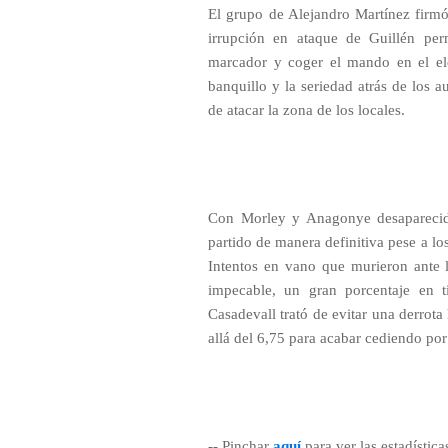
El grupo de Alejandro Martínez firmó
irrupción en ataque de Guillén perm
marcador y coger el mando en el el
banquillo y la seriedad atrás de los
de atacar la zona de los locales.
Con Morley y Anagonye desaparecido
partido de manera definitiva pese a lo
Intentos en vano que murieron ante l
impecable, un gran porcentaje en t
Casadevall trató de evitar una derrot
allá del 6,75 para acabar cediendo por
-- Pinchar
aquí
para ver las estadística