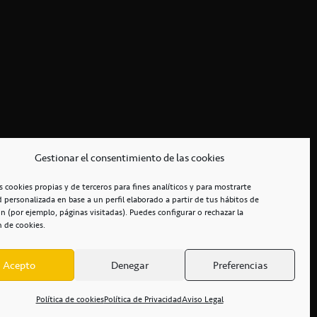
Gestionar el consentimiento de las cookies
s cookies propias y de terceros para fines analíticos y para mostrarte
d personalizada en base a un perfil elaborado a partir de tus hábitos de
n (por ejemplo, páginas visitadas). Puedes configurar o rechazar la
n de cookies.
Acepto
Denegar
Preferencias
RCIALES
/
ACCESIBILIDAD
Política de cookies
Política de Privacidad
Aviso Legal