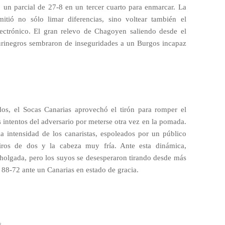
 un parcial de 27-8 en un tercer cuarto para enmarcar. La
itió no sólo limar diferencias, sino voltear también el
ectrónico. El gran relevo de Chagoyen saliendo desde el
 aurinegros sembraron de inseguridades a un Burgos incapaz
s, el Socas Canarias aprovechó el tirón para romper el
s intentos del adversario por meterse otra vez en la pomada.
a intensidad de los canaristas, espoleados por un público
iros de dos y la cabeza muy fría. Ante esta dinámica,
a holgada, pero los suyos se desesperaron tirando desde más
 88-72 ante un Canarias en estado de gracia.
s.