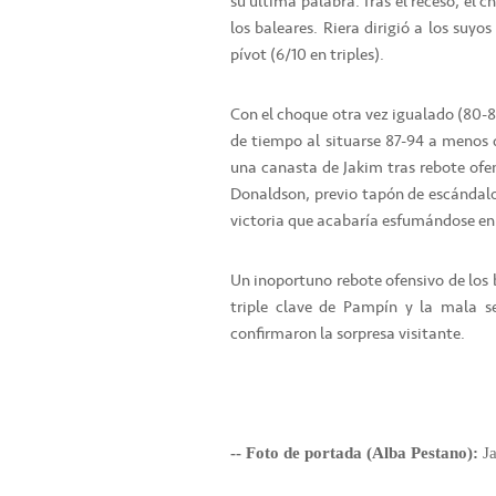
su última palabra. Tras el receso, el 
los baleares. Riera dirigió a los suy
pívot (6/10 en triples).
Con el choque otra vez igualado (80-8
de tiempo al situarse 87-94 a menos d
una canasta de Jakim tras rebote ofe
Donaldson, previo tapón de escándalo 
victoria que acabaría esfumándose en 
Un inoportuno rebote ofensivo de los b
triple clave de Pampín y la mala se
confirmaron la sorpresa visitante.
-- Foto de portada (Alba Pestano):
Ja