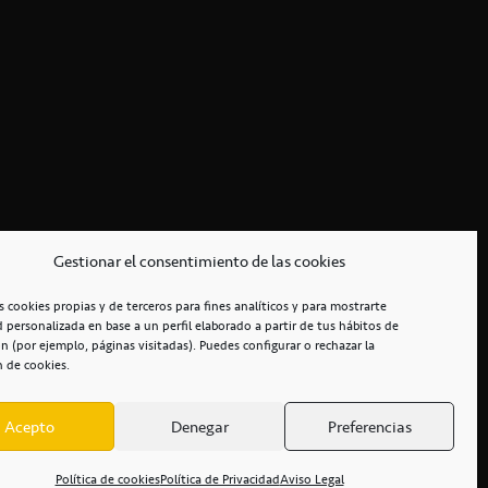
Gestionar el consentimiento de las cookies
s cookies propias y de terceros para fines analíticos y para mostrarte
d personalizada en base a un perfil elaborado a partir de tus hábitos de
n (por ejemplo, páginas visitadas). Puedes configurar o rechazar la
n de cookies.
Acepto
Denegar
Preferencias
RCIALES
/
ACCESIBILIDAD
Política de cookies
Política de Privacidad
Aviso Legal