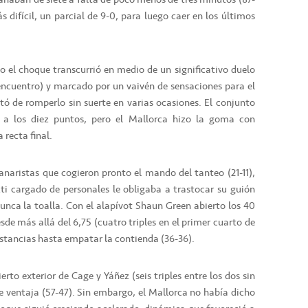
 difícil, un parcial de 9-0, para luego caer en los últimos
o el choque transcurrió en medio de un significativo duelo
l encuentro) y marcado por un vaivén de sensaciones para el
tó de romperlo sin suerte en varias ocasiones. El conjunto
 a los diez puntos, pero el Mallorca hizo la goma con
 recta final.
anaristas que cogieron pronto el mando del tanteo (21-11),
ti cargado de personales le obligaba a trastocar su guión
nunca la toalla. Con el alapívot Shaun Green abierto los 40
de más allá del 6,75 (cuatro triples en el primer cuarto de
istancias hasta empatar la contienda (36-36).
rto exterior de Cage y Yáñez (seis triples entre los dos sin
de ventaja (57-47). Sin embargo, el Mallorca no había dicho