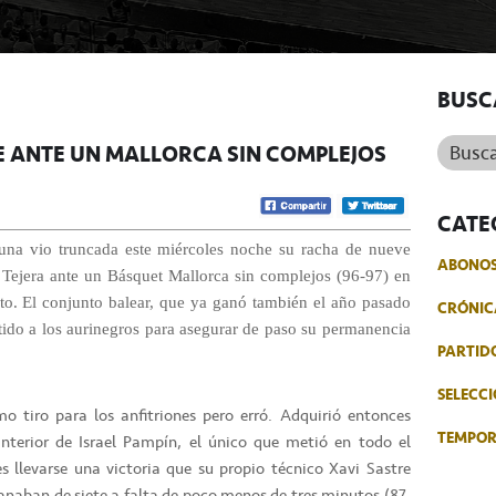
BUSC
Buscar.
E ANTE UN MALLORCA SIN COMPLEJOS
CATE
una vio truncada este miércoles noche su racha de nueve
ABONO
s Tejera ante un Básquet Mallorca sin complejos (96-97) en
arto. El conjunto balear, que ya ganó también el año pasado
CRÓNIC
rtido a los aurinegros para asegurar de paso su permanencia
PARTID
SELECCI
o tiro para los anfitriones pero erró. Adquirió entonces
TEMPO
anterior de Israel Pampín, el único que metió en todo el
es llevarse una victoria que su propio técnico Xavi Sastre
s ganaban de siete a falta de poco menos de tres minutos (87-