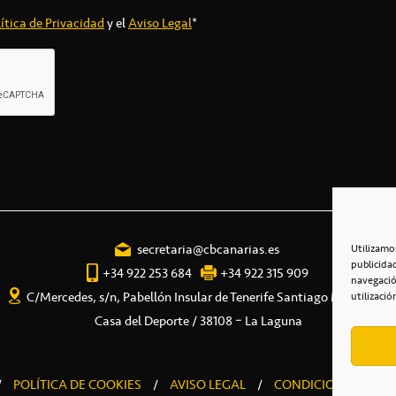
ítica de Privacidad
y el
Aviso Legal
*
secretaria@cbcanarias.es
Utilizamo
publicida
+34 922 253 684
+34 922 315 909
navegació
C/Mercedes, s/n, Pabellón Insular de Tenerife Santiago Martín
utilizació
Casa del Deporte / 38108 – La Laguna
/
POLÍTICA DE COOKIES
/
AVISO LEGAL
/
CONDICIONES COME