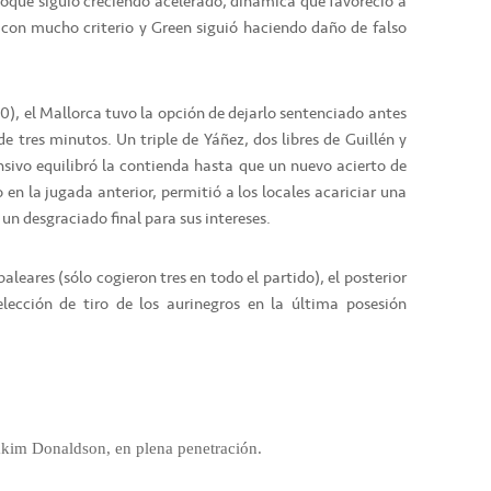
choque siguió creciendo acelerado, dinámica que favoreció a
os con mucho criterio y Green siguió haciendo daño de falso
0), el Mallorca tuvo la opción de dejarlo sentenciado antes
e tres minutos. Un triple de Yáñez, dos libres de Guillén y
nsivo equilibró la contienda hasta que un nuevo acierto de
en la jugada anterior, permitió a los locales acariciar una
un desgraciado final para sus intereses.
aleares (sólo cogieron tres en todo el partido), el posterior
lección de tiro de los aurinegros en la última posesión
kim Donaldson, en plena penetración.