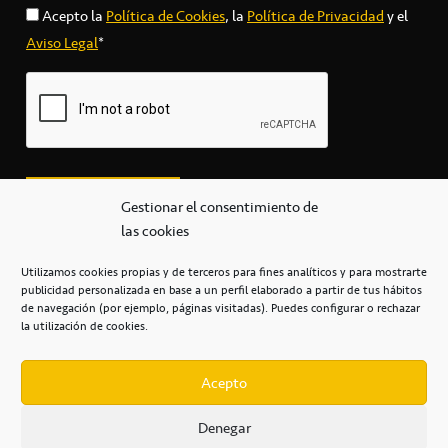
Acepto la
Política de Cookies
, la
Política de Privacidad
y el
Aviso Legal
*
Gestionar el consentimiento de
las cookies
Utilizamos cookies propias y de terceros para fines analíticos y para mostrarte
publicidad personalizada en base a un perfil elaborado a partir de tus hábitos
secretaria@cbcanarias.es
de navegación (por ejemplo, páginas visitadas). Puedes configurar o rechazar
+34 922 253 684
+34 922 315 909
la utilización de cookies.
C/Mercedes, s/n, Pabellón Insular de Tenerife Santiago Martín
Casa del Deporte / 38108 – La Laguna
Acepto
Denegar