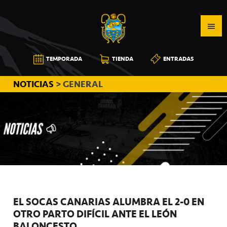
Saltar
Saltar
Saltar
a
al
a
la
contenido
la
navegación
principal
barra
CB
TEMPORADA
TIENDA
ENTRADAS
principal
lateral
CANARIAS
principal
NOTICIAS
> GENERAL
EL SOCAS CANARIAS ALUMBRA EL 2-0 EN
OTRO PARTO DIFÍCIL ANTE EL LEÓN
BALONCESTO