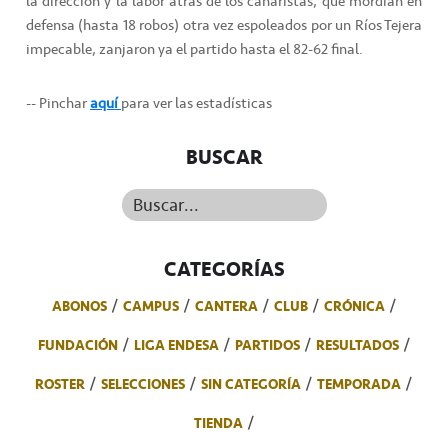
la dirección y la labor atrás de los canaristas, que mordían en
defensa (hasta 18 robos) otra vez espoleados por un Ríos Tejera
impecable, zanjaron ya el partido hasta el 82-62 final.
-- Pinchar
aquí
para ver las estadísticas
BUSCAR
Buscar...
CATEGORÍAS
ABONOS
CAMPUS
CANTERA
CLUB
CRÓNICA
FUNDACIÓN
LIGA ENDESA
PARTIDOS
RESULTADOS
ROSTER
SELECCIONES
SIN CATEGORÍA
TEMPORADA
TIENDA