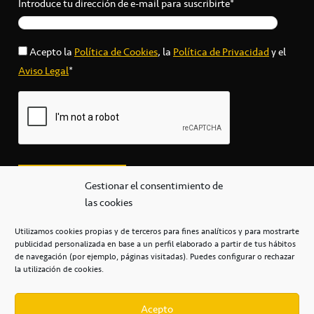
Introduce tu dirección de e-mail para suscribirte*
Acepto la
Política de Cookies
, la
Política de Privacidad
y el
Aviso Legal
*
Gestionar el consentimiento de
las cookies
Utilizamos cookies propias y de terceros para fines analíticos y para mostrarte
publicidad personalizada en base a un perfil elaborado a partir de tus hábitos
secretaria@cbcanarias.es
de navegación (por ejemplo, páginas visitadas). Puedes configurar o rechazar
+34 922 253 684
+34 922 315 909
la utilización de cookies.
C/Mercedes, s/n, Pabellón Insular de Tenerife Santiago Martín
Casa del Deporte / 38108 – La Laguna
Acepto