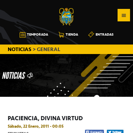
Saltar
Saltar
Saltar
a
al
a
la
contenido
la
navegación
principal
barra
CB
TEMPORADA
TIENDA
ENTRADAS
principal
lateral
CANARIAS
principal
NOTICIAS
> GENERAL
PACIENCIA, DIVINA VIRTUD
Sábado, 22 Enero, 2011 - 00:05