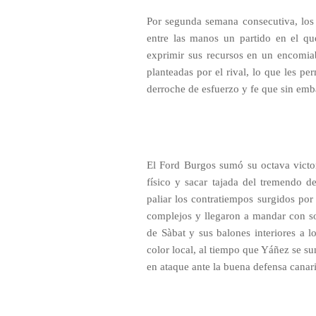
Por segunda semana consecutiva, los
entre las manos un partido en el que
exprimir sus recursos en un encomiabl
planteadas por el rival, lo que les pe
derroche de esfuerzo y fe que sin em
El Ford Burgos sumó su octava victor
físico y sacar tajada del tremendo d
paliar los contratiempos surgidos por 
complejos y llegaron a mandar con sol
de Sàbat y sus balones interiores a 
color local, al tiempo que Yáñez se su
en ataque ante la buena defensa canari