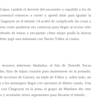
i López cambió el devenir del encuentro y espabiló a los de
omenzó entonces a correr y apretó atrás para igualar la
e Chagoyen en el minuto 14 acabó de complicarle las cosas a
aron como pudieron sus carencias para llegar al receso sólo
embrado de minas y encajando cómo mejor podía la dureza
nerfeño jugó una minutada con Nacho Yáñez al cuatro.
ecursos interiores limitados, el Isla de Tenerife Socas
rdas, hizo de tripas corazón para mantenerse en la pomada.
de acciones de Gansey, un triple de Yáñez y, sobre todo, un
n a los aurinegros llegar con opciones al último cuarto. Una
 con Chagoyen en la pista, el grupo de Martínez dio otro
ido y acumular serios argumentos para llevarse el triunfo.