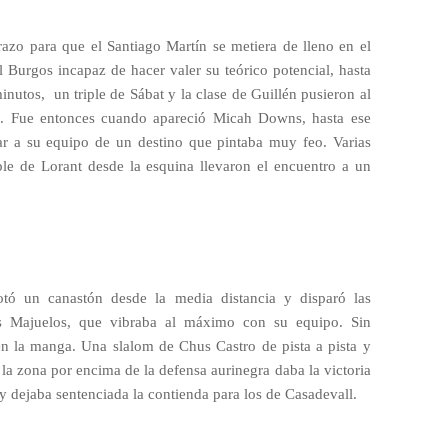
razo para que el Santiago Martín se metiera de lleno en el
 Burgos incapaz de hacer valer su teórico potencial, hasta
minutos,
un triple de Sábat y la clase de Guillén pusieron al
0). Fue entonces cuando apareció Micah Downs, hasta ese
r a su equipo de un destino que pintaba muy feo. Varias
ple de Lorant desde la esquina llevaron el encuentro a un
tó un canastón desde la media distancia y disparó las
os Majuelos, que vibraba al máximo con su equipo. Sin
n la manga. Una slalom de Chus Castro de pista a pista y
a zona por encima de la defensa aurinegra daba la victoria
 y dejaba sentenciada la contienda para los de Casadevall.