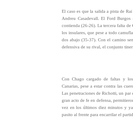
El caso es que la salida a pista de Ra
Andreu Casadevall. El Ford Burgos c
contienda (26-26). La tercera falta d
los insulares, que pese a todo camufl
dos abajo (35-37). Con el camino s
defensiva de su rival, el conjunto ti
Con Chago cargado de faltas y los r
Canarias, pese a estar contra las cue
Las penetraciones de Richotti, un par 
gran acto de fe en defensa, permitiero
vez en los últimos diez minutos y ya
pasito al frente para encarrilar el part