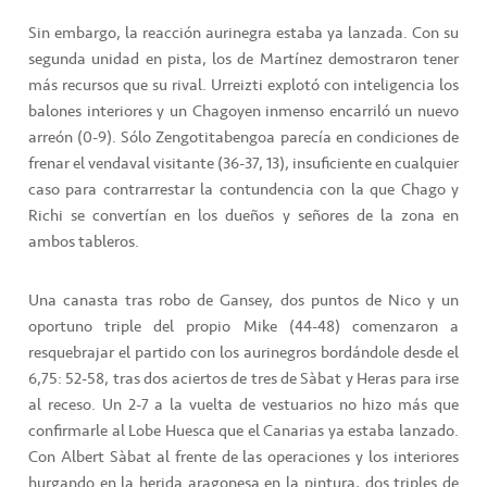
Sin embargo, la reacción aurinegra estaba ya lanzada. Con su
segunda unidad en pista, los de Martínez demostraron tener
más recursos que su rival. Urreizti explotó con inteligencia los
balones interiores y un Chagoyen inmenso encarriló un nuevo
arreón (0-9). Sólo Zengotitabengoa parecía en condiciones de
frenar el vendaval visitante (36-37, 13), insuficiente en cualquier
caso para contrarrestar la contundencia con la que Chago y
Richi se convertían en los dueños y señores de la zona en
ambos tableros.
Una canasta tras robo de Gansey, dos puntos de Nico y un
oportuno triple del propio Mike (44-48) comenzaron a
resquebrajar el partido con los aurinegros bordándole desde el
6,75: 52-58, tras dos aciertos de tres de Sàbat y Heras para irse
al receso. Un 2-7 a la vuelta de vestuarios no hizo más que
confirmarle al Lobe Huesca que el Canarias ya estaba lanzado.
Con Albert Sàbat al frente de las operaciones y los interiores
hurgando en la herida aragonesa en la pintura, dos triples de