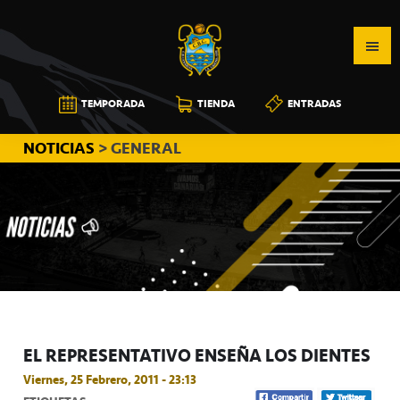
Saltar
Saltar
Saltar
a
al
a
la
contenido
la
navegación
principal
barra
CB
TEMPORADA
TIENDA
ENTRADAS
principal
lateral
CANARIAS
principal
NOTICIAS
> GENERAL
EL REPRESENTATIVO ENSEÑA LOS DIENTES
Viernes, 25 Febrero, 2011 - 23:13