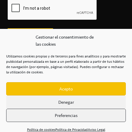
Gestionar el consentimiento de
las cookies
Utilizamos cookies propias y de terceros para fines analíticos y para mostrarte
publicidad personalizada en base a un perfil elaborado a partir de tus hábitos
secretaria@cbcanarias.es
de navegación (por ejemplo, páginas visitadas). Puedes configurar o rechazar
+34 922 253 684
+34 922 315 909
la utilización de cookies.
C/Mercedes, s/n, Pabellón Insular de Tenerife Santiago Martín
Casa del Deporte / 38108 – La Laguna
Acepto
Denegar
POLÍTICA DE PRIVACIDAD
/
POLÍTICA DE COOKIES
/
Preferencias
AVISO LEGAL
/
CONDICIONES
COMERCIALES
/
ACCESIBILIDAD
Política de cookies
Política de Privacidad
Aviso Legal