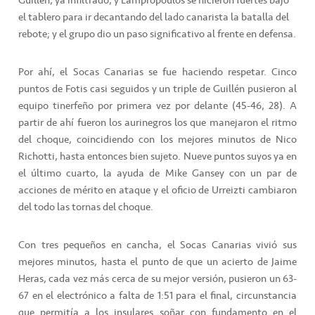
Guillén, ya infiltrado, y Lampropoulos se hicieron fuertes bajo
el tablero para ir decantando del lado canarista la batalla del
rebote; y el grupo dio un paso significativo al frente en defensa.
Por ahí, el Socas Canarias se fue haciendo respetar. Cinco
puntos de Fotis casi seguidos y un triple de Guillén pusieron al
equipo tinerfeño por primera vez por delante (45-46, 28). A
partir de ahí fueron los aurinegros los que manejaron el ritmo
del choque, coincidiendo con los mejores minutos de Nico
Richotti, hasta entonces bien sujeto. Nueve puntos suyos ya en
el último cuarto, la ayuda de Mike Gansey con un par de
acciones de mérito en ataque y el oficio de Urreizti cambiaron
del todo las tornas del choque.
Con tres pequeños en cancha, el Socas Canarias vivió sus
mejores minutos, hasta el punto de que un acierto de Jaime
Heras, cada vez más cerca de su mejor versión, pusieron un 63-
67 en el electrónico a falta de 1:51 para el final, circunstancia
que permitía a los insulares soñar con fundamento en el