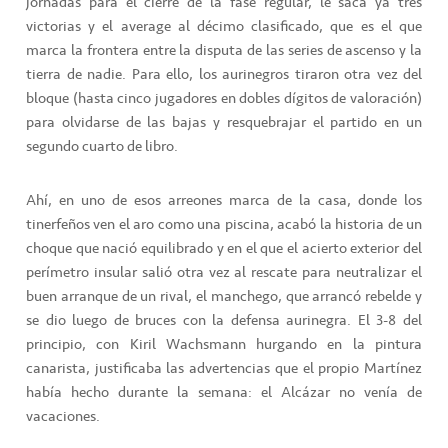
jornadas para el cierre de la fase regular, le saca ya tres
victorias y el average al décimo clasificado, que es el que
marca la frontera entre la disputa de las series de ascenso y la
tierra de nadie. Para ello, los aurinegros tiraron otra vez del
bloque (hasta cinco jugadores en dobles dígitos de valoración)
para olvidarse de las bajas y resquebrajar el partido en un
segundo cuarto de libro.
Ahí, en uno de esos arreones marca de la casa, donde los
tinerfeños ven el aro como una piscina, acabó la historia de un
choque que nació equilibrado y en el que el acierto exterior del
perímetro insular salió otra vez al rescate para neutralizar el
buen arranque de un rival, el manchego, que arrancó rebelde y
se dio luego de bruces con la defensa aurinegra. El 3-8 del
principio, con Kiril Wachsmann hurgando en la pintura
canarista, justificaba las advertencias que el propio Martínez
había hecho durante la semana: el Alcázar no venía de
vacaciones.