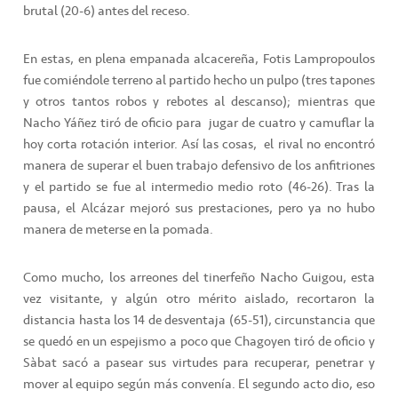
brutal (20-6) antes del receso.
En estas, en plena empanada alcacereña, Fotis Lampropoulos
fue comiéndole terreno al partido hecho un pulpo (tres tapones
y otros tantos robos y rebotes al descanso); mientras que
Nacho Yáñez tiró de oficio para
jugar de cuatro y camuflar la
hoy corta rotación interior. Así las cosas,
el rival no encontró
manera de superar el buen trabajo defensivo de los anfitriones
y el partido se fue al intermedio medio roto (46-26). Tras la
pausa, el Alcázar mejoró sus prestaciones, pero ya no hubo
manera de meterse en la pomada.
Como mucho, los arreones del tinerfeño Nacho Guigou, esta
vez visitante, y algún otro mérito aislado, recortaron la
distancia hasta los 14 de desventaja (65-51), circunstancia que
se quedó en un espejismo a poco que Chagoyen tiró de oficio y
Sàbat sacó a pasear sus virtudes para recuperar, penetrar y
mover al equipo según más convenía. El segundo acto dio, eso