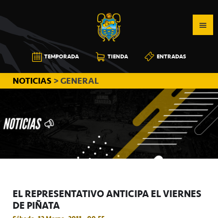
Saltar
Saltar
Saltar
a
al
a
la
contenido
la
navegación
principal
barra
CB
TEMPORADA
TIENDA
ENTRADAS
principal
lateral
CANARIAS
principal
NOTICIAS
> GENERAL
EL REPRESENTATIVO ANTICIPA EL VIERNES
DE PIÑATA