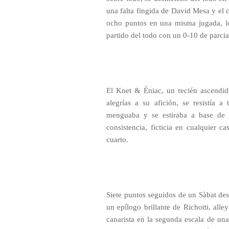
una falta fingida de David Mesa y el c
ocho puntos en una misma jugada, lo 
partido del todo con un 0-10 de parcia
El Knet & Éniac, un recién ascendid
alegrías a su afición, se resistía a
menguaba y se estiraba a base de a
consistencia, ficticia en cualquier c
cuarto.
Siete puntos seguidos de un Sàbat de
un epílogo brillante de Richotti, alle
canarista en la segunda escala de u