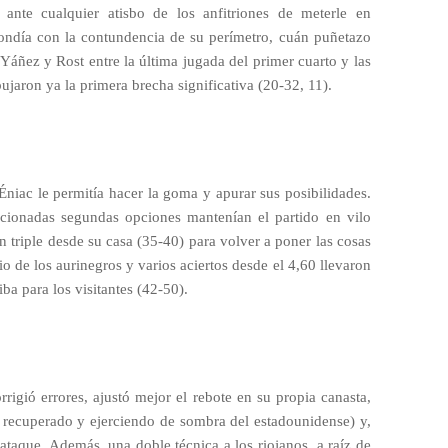
 ante cualquier atisbo de los anfitriones de meterle en
spondía con la contundencia de su perímetro, cuán puñetazo
, Yáñez y Rost entre la última jugada del primer cuarto y las
jaron ya la primera brecha significativa (20-32, 11).
iac le permitía hacer la goma y apurar sus posibilidades.
cionadas segundas opciones mantenían el partido en vilo
 triple desde su casa (35-40) para volver a poner las cosas
io de los aurinegros y varios aciertos desde el 4,60 llevaron
ba para los visitantes (42-50).
orrigió errores, ajustó mejor el rebote en su propia canasta,
ti recuperado y ejerciendo de sombra del estadounidense) y,
ataque. Además, una doble técnica a los riojanos, a raíz de