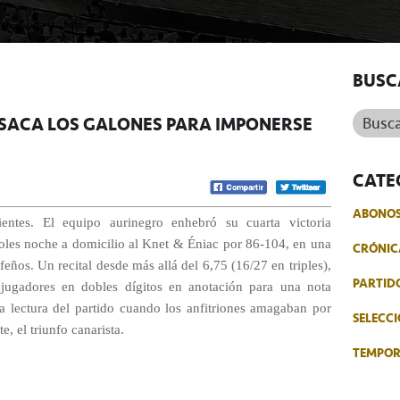
BUSC
Buscar.
 SACA LOS GALONES PARA IMPONERSE
CATE
ABONO
ientes. El equipo aurinegro enhebró su cuarta victoria
coles noche a domicilio al Knet & Éniac por 86-104, en una
CRÓNIC
feños. Un recital desde más allá del 6,75 (16/27 en triples),
PARTID
o jugadores en dobles dígitos en anotación para una nota
ta lectura del partido cuando los anfitriones amagaban por
SELECCI
, el triunfo canarista.
TEMPO