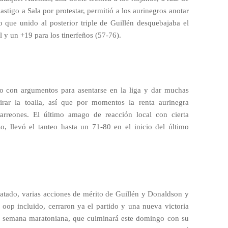
astigo a Sala por protestar, permitió a los aurinegros anotar
que unido al posterior triple de Guillén desquebajaba el
l y un +19 para los tinerfeños (57-76).
o con argumentos para asentarse en la liga y dar muchas
 tirar la toalla, así que por momentos la renta aurinegra
rreones. El último amago de reacción local con cierta
aso, llevó el tanteo hasta un 71-80 en el inicio del último
satado, varias acciones de mérito de Guillén y Donaldson y
y oop incluido, cerraron ya el partido y una nueva victoria
na semana maratoniana, que culminará este domingo con su