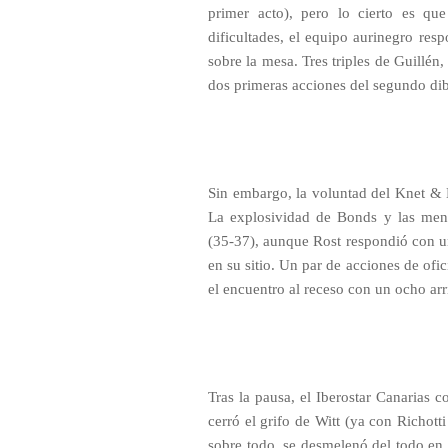
primer acto), pero lo cierto es que
dificultades, el equipo aurinegro re
sobre la mesa. Tres triples de Guillén
dos primeras acciones del segundo dibu
Sin embargo, la voluntad del Knet & Én
La explosividad de Bonds y las men
(35-37), aunque Rost respondió con un
en su sitio. Un par de acciones de ofic
el encuentro al receso con un ocho arri
Tras la pausa, el Iberostar Canarias c
cerró el grifo de Witt (ya con Richot
sobre todo, se desmelenó del todo en 