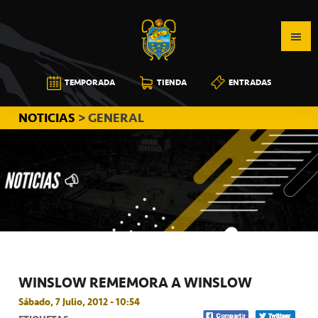
Saltar
Saltar
Saltar
a
al
a
la
contenido
la
navegación
principal
barra
CB
TEMPORADA
TIENDA
ENTRADAS
principal
lateral
CANARIAS
principal
NOTICIAS
> GENERAL
WINSLOW REMEMORA A WINSLOW
Sábado, 7 Julio, 2012 - 10:54