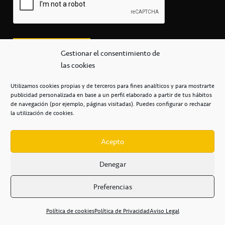
Gestionar el consentimiento de
las cookies
Utilizamos cookies propias y de terceros para fines analíticos y para mostrarte
publicidad personalizada en base a un perfil elaborado a partir de tus hábitos
secretaria@cbcanarias.es
de navegación (por ejemplo, páginas visitadas). Puedes configurar o rechazar
+34 922 253 684
+34 922 315 909
la utilización de cookies.
C/Mercedes, s/n, Pabellón Insular de Tenerife Santiago Martín
Casa del Deporte / 38108 – La Laguna
Acepto
Denegar
POLÍTICA DE PRIVACIDAD
/
POLÍTICA DE COOKIES
/
Preferencias
AVISO LEGAL
/
CONDICIONES
COMERCIALES
/
ACCESIBILIDAD
Política de cookies
Política de Privacidad
Aviso Legal