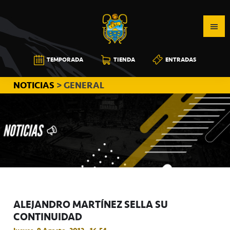
Saltar
Saltar
Saltar
a
al
a
la
contenido
la
navegación
principal
barra
CB
TEMPORADA
TIENDA
ENTRADAS
principal
lateral
CANARIAS
principal
NOTICIAS
> GENERAL
ALEJANDRO MARTÍNEZ SELLA SU
CONTINUIDAD